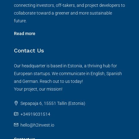
connecting investors, off-takers, and project developers to
collaborate toward a greener and more sustainable
future.
Read more
Contact Us
Our headquarter is based in Estonia, a thriving hub for
European startups. We communicate in English, Spanish
and German. Reach out to us today!
Your project, our mission!
Sepapaja 6, 15551 Tallin (Estonia)
+34919031514
hello@h2invest.io