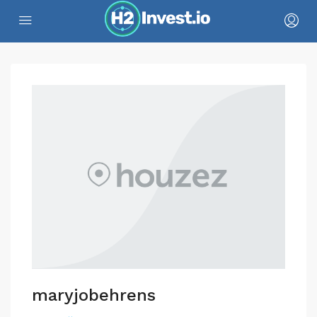
maryjobehrens