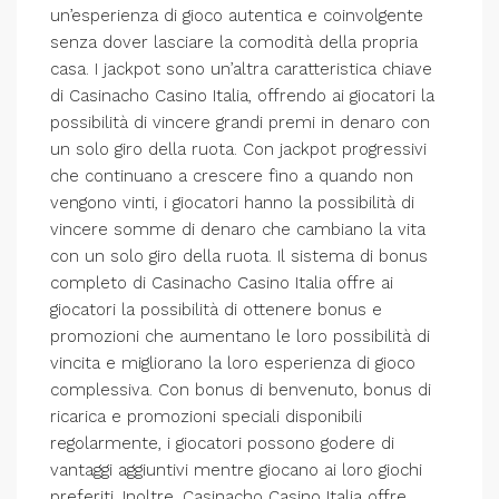
un’esperienza di gioco autentica e coinvolgente
senza dover lasciare la comodità della propria
casa. I jackpot sono un’altra caratteristica chiave
di Casinacho Casino Italia, offrendo ai giocatori la
possibilità di vincere grandi premi in denaro con
un solo giro della ruota. Con jackpot progressivi
che continuano a crescere fino a quando non
vengono vinti, i giocatori hanno la possibilità di
vincere somme di denaro che cambiano la vita
con un solo giro della ruota. Il sistema di bonus
completo di Casinacho Casino Italia offre ai
giocatori la possibilità di ottenere bonus e
promozioni che aumentano le loro possibilità di
vincita e migliorano la loro esperienza di gioco
complessiva. Con bonus di benvenuto, bonus di
ricarica e promozioni speciali disponibili
regolarmente, i giocatori possono godere di
vantaggi aggiuntivi mentre giocano ai loro giochi
preferiti. Inoltre, Casinacho Casino Italia offre